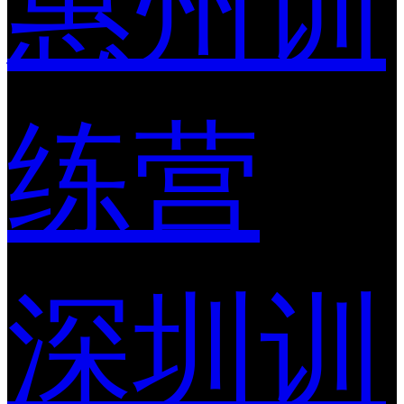
惠州训
练营
深圳训