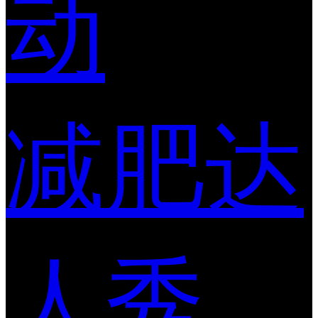
动
减肥达
人秀