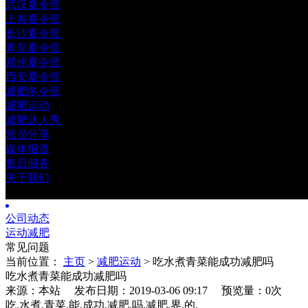
武汉夏令营
上海夏令营
长沙夏令营
青岛夏令营
郑州夏令营
西安夏令营
减肥冬令营
减肥运动
减肥达人秀
营员分享
媒体报道
售后服务
关于我们
公司动态
运动减肥
常见问题
当前位置：
主页
>
减肥运动
> 吃水煮青菜能成功减肥吗
吃水煮青菜能成功减肥吗
来源：本站 发布日期：2019-03-06 09:17
预览量：0
次
吃,水煮,青菜,能,成功,减肥,吗,减肥,界,的,