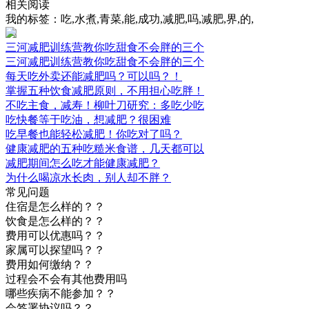
相关阅读
我的标签：吃,水煮,青菜,能,成功,减肥,吗,减肥,界,的,
三河减肥训练营教你吃甜食不会胖的三个
三河减肥训练营教你吃甜食不会胖的三个
每天吃外卖还能减肥吗？可以吗？！
掌握五种饮食减肥原则，不用担心吃胖！
不吃主食，减寿！柳叶刀研究：多吃少吃
吃快餐等于吃油，想减肥？很困难
吃早餐也能轻松减肥！你吃对了吗？
健康减肥的五种吃糙米食谱，几天都可以
减肥期间怎么吃才能健康减肥？
为什么喝凉水长肉，别人却不胖？
常见问题
住宿是怎么样的？？
饮食是怎么样的？？
费用可以优惠吗？？
家属可以探望吗？？
费用如何缴纳？？
过程会不会有其他费用吗
哪些疾病不能参加？？
会签署协议吗？？