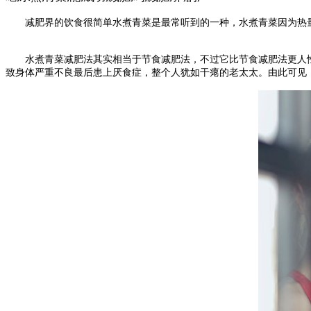
减肥界的饮食很简单水煮青菜是最常听到的一种，水煮青菜因为热量
水煮青菜减肥法其实相当于节食减肥法，不过它比节食减肥法更人性
致身体严重不良最后患上厌食症，整个人犹如干瘪的老太太。由此可见