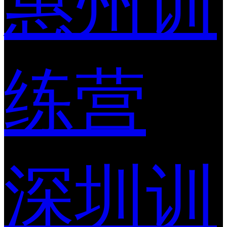
惠州训
练营
深圳训