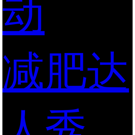
动
减肥达
人秀