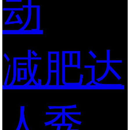
动
减肥达
人秀