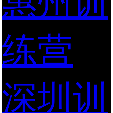
惠州训
练营
深圳训