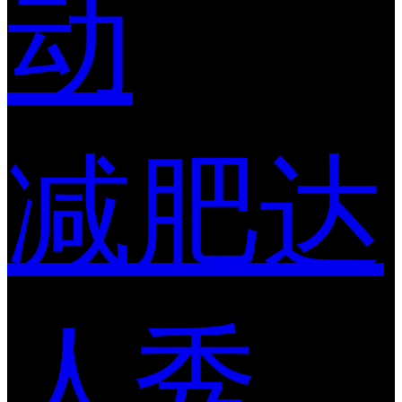
动
减肥达
人秀