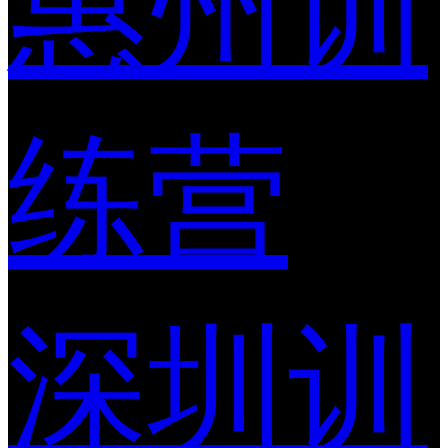
惠州训
练营
深圳训