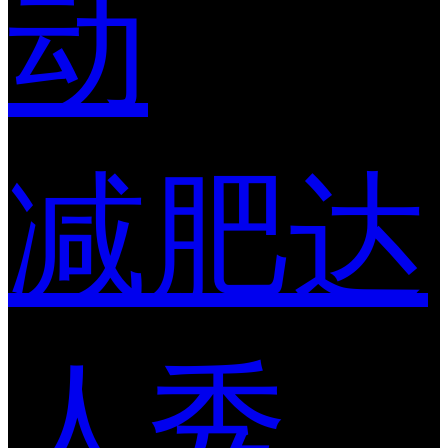
动
减肥达
人秀