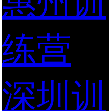
惠州训
练营
深圳训