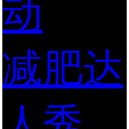
动
减肥达
人秀