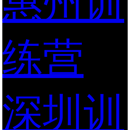
惠州训
练营
深圳训