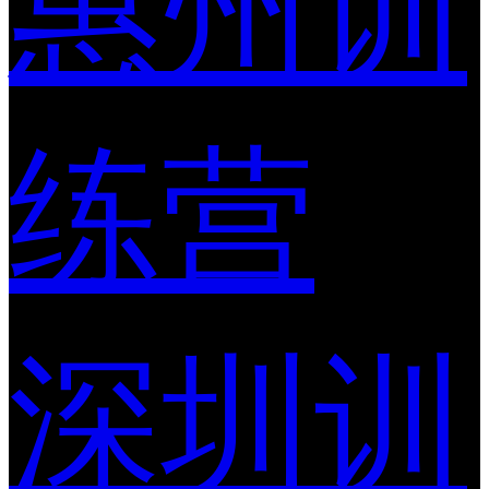
惠州训
练营
深圳训