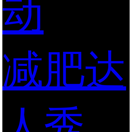
动
减肥达
人秀