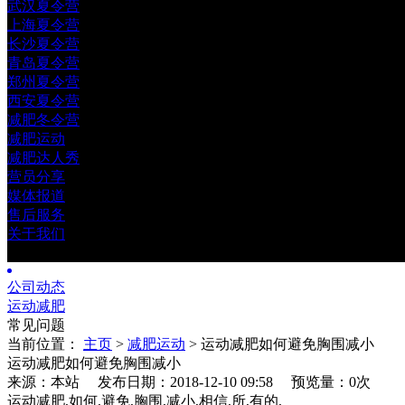
武汉夏令营
上海夏令营
长沙夏令营
青岛夏令营
郑州夏令营
西安夏令营
减肥冬令营
减肥运动
减肥达人秀
营员分享
媒体报道
售后服务
关于我们
公司动态
运动减肥
常见问题
当前位置：
主页
>
减肥运动
> 运动减肥如何避免胸围减小
运动减肥如何避免胸围减小
来源：本站 发布日期：2018-12-10 09:58
预览量：0
次
运动减肥,如何,避免,胸围,减小,相信,所,有的,