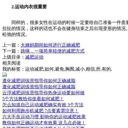
2.运动内衣很重要
同样的，很多女性在运动的时候一定要给自己准备一件质量
拉扯的情况，这样的话也不会在健身结束之后出现变形的情况
松弛的情况。
上一篇：
大姨妈期间如何进行正确减肥
下一篇：
跳绳，一项简单轻便的减肥方式
上级目录：
减肥运动
相关阅读
我的标签：运动减肥,如何,避免,胸围,减小,相信,所,有的,
遵化减肥训练营指导你如何正确减脂
遵化减肥训练营指导你如何正确减脂
云浮减肥训练营指导你热身运动要如何做
5个方法教给你坐着如何减肥！
怎么知道自己运动减肥确实有效 3个方法
如何利用跑步机减肥 7点要素需注意！
六大不良运动习惯 影响你的运动减肥效果
教你如何正确运动才有效果 这几点必做！