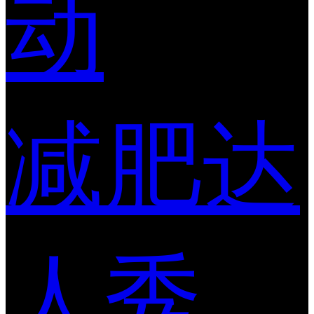
动
减肥达
人秀