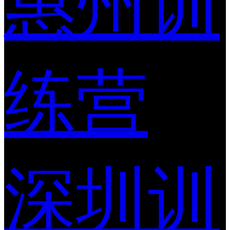
惠州训
练营
深圳训