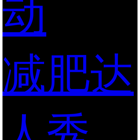
动
减肥达
人秀