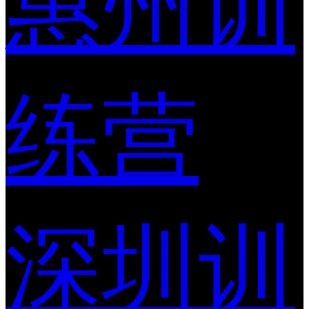
惠州训
练营
深圳训