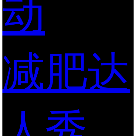
动
减肥达
人秀