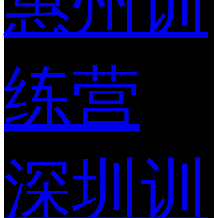
惠州训
练营
深圳训