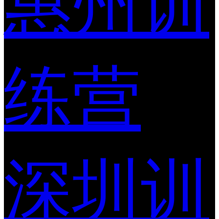
惠州训
练营
深圳训