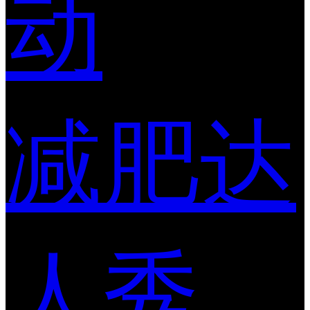
动
减肥达
人秀