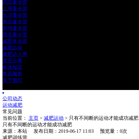
武汉夏令营
上海夏令营
长沙夏令营
青岛夏令营
郑州夏令营
西安夏令营
减肥冬令营
减肥运动
减肥达人秀
营员分享
媒体报道
售后服务
关于我们
公司动态
运动减肥
常见问题
当前位置：
主页
>
减肥运动
> 只有不间断的运动才能成功减肥
只有不间断的运动才能成功减肥
来源：本站 发布日期：2019-06-17 11:03
预览量：0
次
减肥训练营