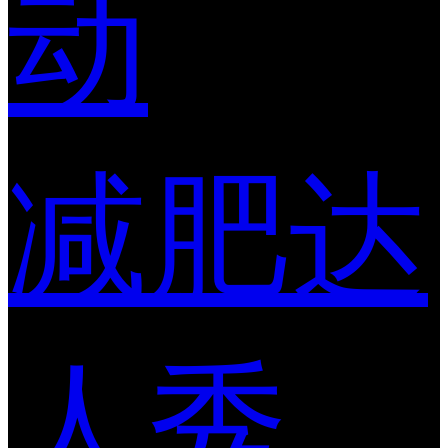
动
减肥达
人秀