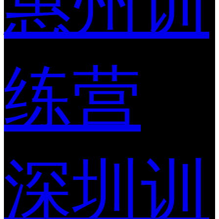
惠州训
练营
深圳训