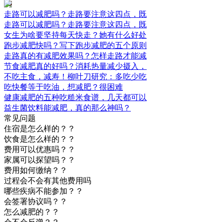
走路可以减肥吗？走路要注意这四点，既
走路可以减肥吗？走路要注意这四点，既
女生为啥要坚持每天快走？她有什么好处
跑步减肥快吗？写下跑步减肥的五个原则
走路真的有减肥效果吗？怎样走路才能减
节食减肥真的好吗？消耗热量减少摄入，
不吃主食，减寿！柳叶刀研究：多吃少吃
吃快餐等于吃油，想减肥？很困难
健康减肥的五种吃糙米食谱，几天都可以
益生菌饮料能减肥，真的那么神吗？
常见问题
住宿是怎么样的？？
饮食是怎么样的？？
费用可以优惠吗？？
家属可以探望吗？？
费用如何缴纳？？
过程会不会有其他费用吗
哪些疾病不能参加？？
会签署协议吗？？
怎么减肥的？？