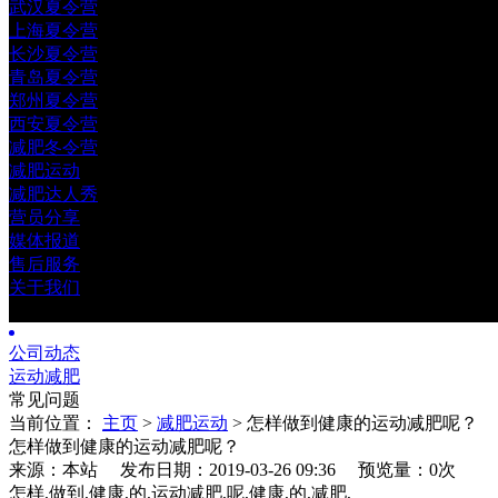
武汉夏令营
上海夏令营
长沙夏令营
青岛夏令营
郑州夏令营
西安夏令营
减肥冬令营
减肥运动
减肥达人秀
营员分享
媒体报道
售后服务
关于我们
公司动态
运动减肥
常见问题
当前位置：
主页
>
减肥运动
> 怎样做到健康的运动减肥呢？
怎样做到健康的运动减肥呢？
来源：本站 发布日期：2019-03-26 09:36
预览量：0
次
怎样,做到,健康,的,运动减肥,呢,健康,的,减肥,